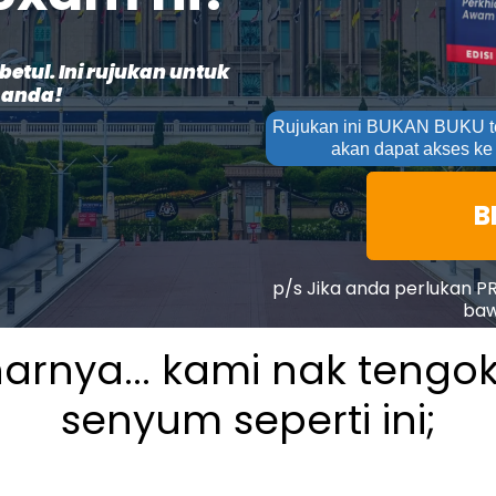
etul. Ini rujukan untuk
 anda!
Rujukan ini BUKAN BUKU tet
akan dapat akses ke
B
p/s Jika anda perlukan P
baw
arnya... kami nak tengo
senyum seperti ini;