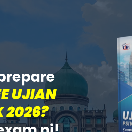
prepare
E UJIAN
 2026?
exam ni!